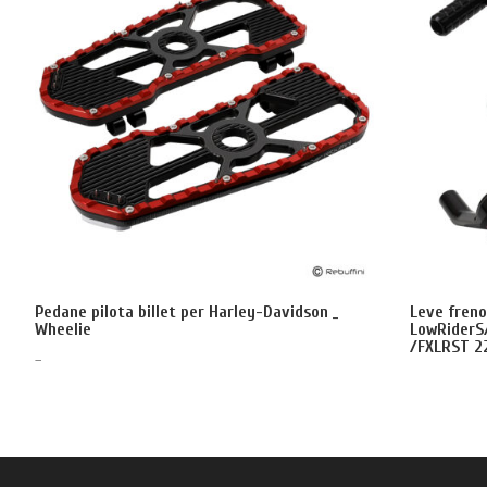
Pedane pilota billet per Harley-Davidson _
Leve freno
Wheelie
LowRiderS
/FXLRST 22
–