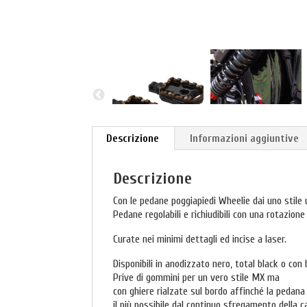
Descrizione
Informazioni aggiuntive
Descrizione
Con le pedane poggiapiedi Wheelie dai uno stile u
Pedane regolabili e richiudibili con una rotazion
Curate nei minimi dettagli ed incise a laser.
Disponibili in anodizzato nero, total black o con b
Prive di gommini per un vero stile MX ma
con ghiere rialzate sul bordo affinché la pedana 
il più possibile dal continuo sfregamento della c