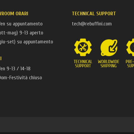
WROOM ORARI
TECHNICAL SUPPORT
Ven su appuntamento
tech@rebuffini.com
ott-mag) 9-13 aperto
(giu-set) su appuntamento
I
en 9-13 / 14-18
Dom-Festività chiuso