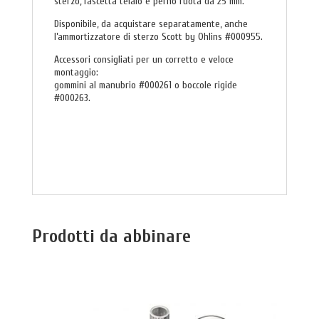
sterzo, fascetta telaio e perno ruota da 25 mm.
Disponibile, da acquistare separatamente, anche
l’ammortizzatore di sterzo Scott by Ohlins #000955.
Accessori consigliati per un corretto e veloce
montaggio:
gommini al manubrio #000261 o boccole rigide
#000263.
Prodotti da abbinare