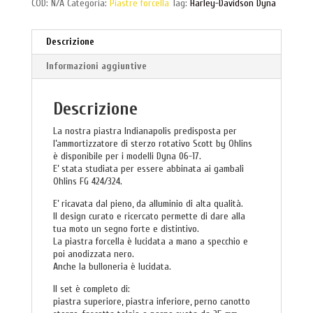
COD:
N/A
Categoria:
Piastre forcella
Tag:
Harley-Davidson Dyna
Descrizione
Informazioni aggiuntive
Descrizione
La nostra piastra Indianapolis predisposta per
l’ammortizzatore di sterzo rotativo Scott by Ohlins
è disponibile per i modelli Dyna 06-17.
E’ stata studiata per essere abbinata ai gambali
Ohlins FG 424/324.
E’ ricavata dal pieno, da alluminio di alta qualità.
Il design curato e ricercato permette di dare alla
tua moto un segno forte e distintivo.
La piastra forcella è lucidata a mano a specchio e
poi anodizzata nero.
Anche la bulloneria è lucidata.
Il set è completo di:
piastra superiore, piastra inferiore, perno canotto